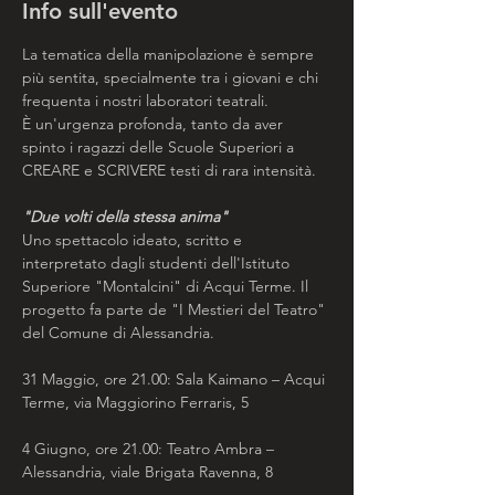
Info sull'evento
La tematica della manipolazione è sempre 
più sentita, specialmente tra i giovani e chi 
frequenta i nostri laboratori teatrali. 
È un'urgenza profonda, tanto da aver 
spinto i ragazzi delle Scuole Superiori a 
CREARE e SCRIVERE testi di rara intensità.
​"Due volti della stessa anima"
Uno spettacolo ideato, scritto e 
interpretato dagli studenti dell'Istituto 
Superiore "Montalcini" di Acqui Terme. Il 
progetto fa parte de "I Mestieri del Teatro" 
del Comune di Alessandria.
​31 Maggio, ore 21.00: Sala Kaimano – Acqui 
Terme, via Maggiorino Ferraris, 5
​4 Giugno, ore 21.00: Teatro Ambra – 
Alessandria, viale Brigata Ravenna, 8