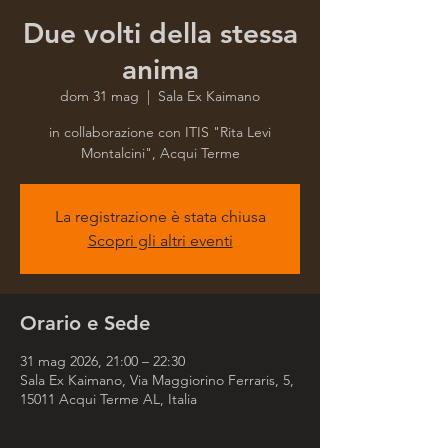
Due volti della stessa
anima
dom 31 mag
  |  
Sala Ex Kaimano
in collaborazione con ITIS "Rita Levi
Montalcini", Acqui Terme
La registrazione è stata chiusa
Scopri gli altri eventi
Orario e Sede
31 mag 2026, 21:00 – 22:30
Sala Ex Kaimano, Via Maggiorino Ferraris, 5,
15011 Acqui Terme AL, Italia