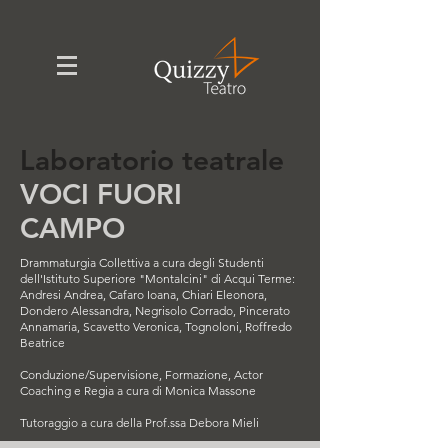
Laboratorio teatrale
VOCI FUORI
CAMPO
Drammaturgia Collettiva a cura degli Studenti
dell'Istituto Superiore "Montalcini" di Acqui Terme:
Andresi Andrea, Cafaro Ioana, Chiari Eleonora,
Dondero Alessandra, Negrisolo Corrado, Pincerato
Annamaria, Scavetto Veronica, Tognoloni, Roffredo
Beatrice​
Conduzione/Supervisione, Formazione, Actor
Coaching e Regia a cura di Monica Massone
Tutoraggio a cura della Prof.ssa Debora Mieli