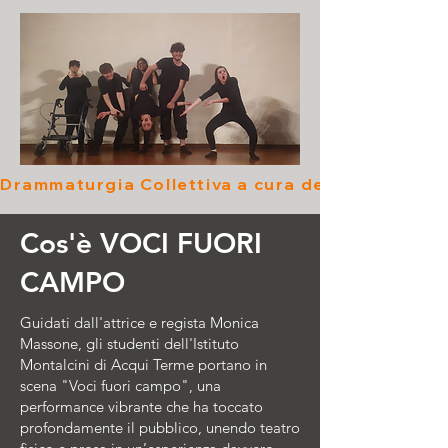
Drammaturgia Collettiva a cura degli Studenti 
Cos'è
VOCI FUORI
CAMPO
Guidati dall'attrice e regista Monica
Massone, gli studenti dell'Istituto
Montalcini di Acqui Terme portano in
scena "Voci fuori campo", una
performance vibrante che ha toccato
profondamente il pubblico, unendo teatro