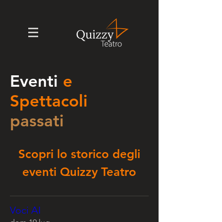
Eventi
e
Spettacoli
passati
Scopri lo storico degli
eventi Quizzy Teatro
Voci AI