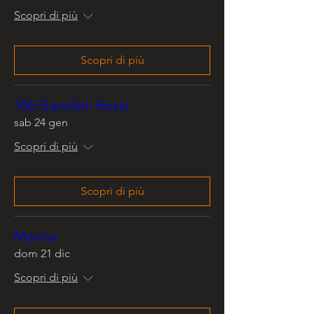
Scopri di più
Scopri di più
106 Garofani Rossi
sab 24 gen
Scopri di più
Scopri di più
Marina
dom 21 dic
Scopri di più