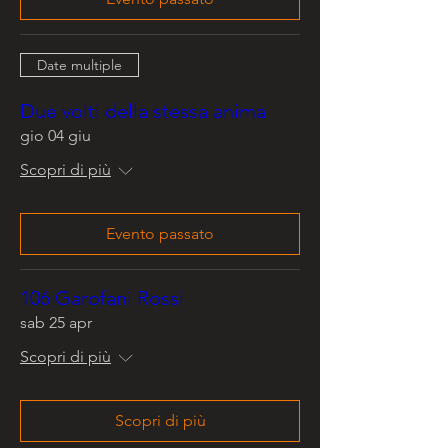
Date multiple
Due volti della stessa anima
gio 04 giu
Scopri di più
Evento passato
106 Garofani Rossi
sab 25 apr
Scopri di più
Scopri di più