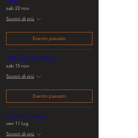
Voci
sab 22 nov
Scopri di più
Evento passato
106 Garofani Rossi
sab 15 nov
Scopri di più
Evento passato
Eros e Cinema
ven 11 lug
Scopri di più