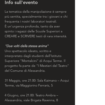
Info sull'evento
La tematica della manipolazione è sempre 
più sentita, specialmente tra i giovani e chi 
frequenta i nostri laboratori teatrali. 
È un'urgenza profonda, tanto da aver 
spinto i ragazzi delle Scuole Superiori a 
CREARE e SCRIVERE testi di rara intensità.
​"Due volti della stessa anima"
Uno spettacolo ideato, scritto e 
interpretato dagli studenti dell'Istituto 
Superiore "Montalcini" di Acqui Terme. Il 
progetto fa parte de "I Mestieri del Teatro" 
del Comune di Alessandria.
​31 Maggio, ore 21.00: Sala Kaimano – Acqui 
Terme, via Maggiorino Ferraris, 5
​4 Giugno, ore 21.00: Teatro Ambra – 
Alessandria, viale Brigata Ravenna, 8