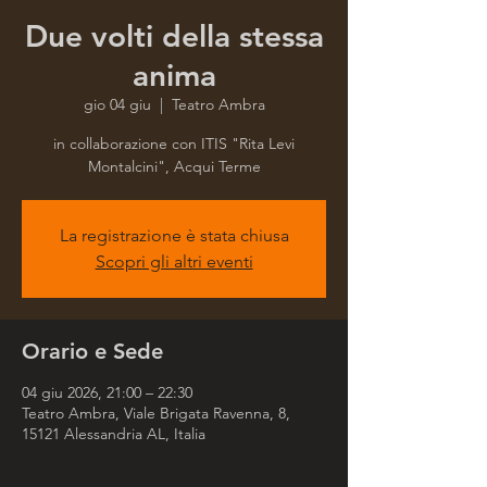
Due volti della stessa
anima
gio 04 giu
  |  
Teatro Ambra
in collaborazione con ITIS "Rita Levi
Montalcini", Acqui Terme
La registrazione è stata chiusa
Scopri gli altri eventi
Orario e Sede
04 giu 2026, 21:00 – 22:30
Teatro Ambra, Viale Brigata Ravenna, 8,
15121 Alessandria AL, Italia