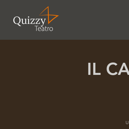
IL C
U