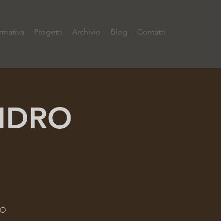
rmativa
Progetti
Archivio
Blog
Contatti
INDRO
NO