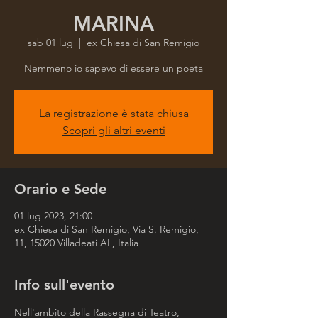
MARINA
sab 01 lug
  |  
ex Chiesa di San Remigio
Nemmeno io sapevo di essere un poeta
La registrazione è stata chiusa
Scopri gli altri eventi
Orario e Sede
01 lug 2023, 21:00
ex Chiesa di San Remigio, Via S. Remigio,
11, 15020 Villadeati AL, Italia
Info sull'evento
Nell'ambito della Rassegna di Teatro, 