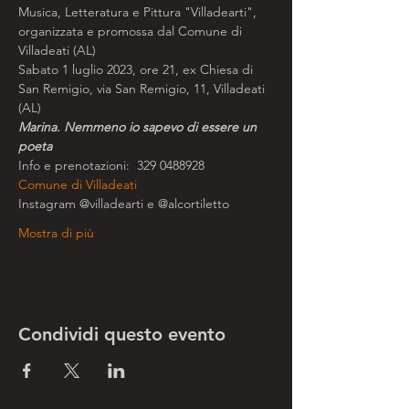
Musica, Letteratura e Pittura "Villadearti", 
organizzata e promossa dal Comune di 
Villadeati (AL)
Sabato 1 luglio 2023, ore 21, ex Chiesa di 
San Remigio, via San Remigio, 11, Villadeati 
(AL) 
Marina. Nemmeno io sapevo di essere un 
poeta
Info e prenotazioni:  329 0488928 
Comune di Villadeati
Instagram @villadearti e @alcortiletto
Mostra di più
Condividi questo evento