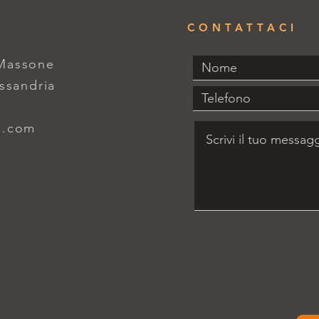
CONTATTACI
 Massone
essandria
l.com
L