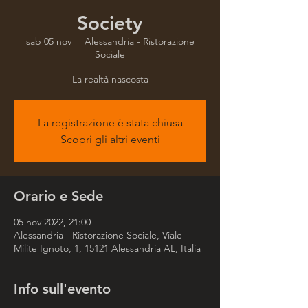
Society
sab 05 nov
  |  
Alessandria - Ristorazione
Sociale
La realtà nascosta
La registrazione è stata chiusa
Scopri gli altri eventi
Orario e Sede
05 nov 2022, 21:00
Alessandria - Ristorazione Sociale, Viale
Milite Ignoto, 1, 15121 Alessandria AL, Italia
Info sull'evento