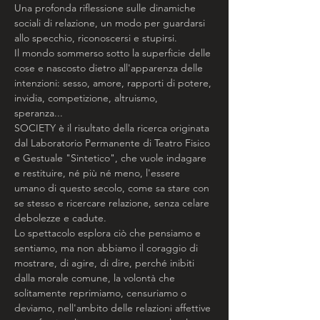
Una profonda riflessione sulle dinamiche 
sociali di relazione, un modo per guardarsi 
allo specchio, riconoscersi e stupirsi.
Il mondo sommerso sotto la superficie delle 
cose e nascosto dietro all'apparenza delle 
intenzioni: sesso, amore, rapporti di potere, 
invidia, competizione, altruismo,
speranza...
SOCIETY è il risultato della ricerca originata 
dal Laboratorio Permanente di Teatro Fisico 
e Gestuale "Sintetico", che vuole indagare 
e restituire, né più né meno, l'essere 
umano di questo secolo, come sa stare con 
se stesso e ricercare relazione, senza celare 
debolezze e cadute.
Lo spettacolo esplora ciò che pensiamo e 
sentiamo, ma non abbiamo il coraggio di 
mostrare, di agire, di dire, perché inibiti 
dalla morale comune, la volontà che 
solitamente reprimiamo, censuriamo o 
deviamo, nell'ambito delle relazioni affettive 