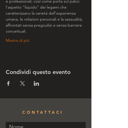
e professionali; così come porta sul palco 
l'aspetto "liquido" dei legami che 
caratterizzano la varietà dell'esperienza 
umana, le relazioni personali e la sessualità, 
affrontati senza pregiudizi e senza barriere 
concettuali.
Mostra di più
Condividi questo evento
CONTATTACI