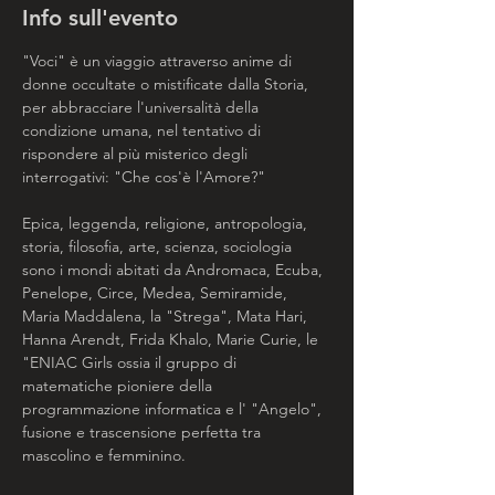
Info sull'evento
"Voci" è un viaggio attraverso anime di 
donne occultate o mistificate dalla Storia, 
per abbracciare l'universalità della 
condizione umana, nel tentativo di 
rispondere al più misterico degli 
interrogativi: "Che cos'è l'Amore?"
Epica, leggenda, religione, antropologia, 
storia, filosofia, arte, scienza, sociologia 
sono i mondi abitati da Andromaca, Ecuba, 
Penelope, Circe, Medea, Semiramide, 
Maria Maddalena, la "Strega", Mata Hari, 
Hanna Arendt, Frida Khalo, Marie Curie, le 
"ENIAC Girls ossia il gruppo di 
matematiche pioniere della 
programmazione informatica e l' "Angelo", 
fusione e trascensione perfetta tra 
mascolino e femminino.