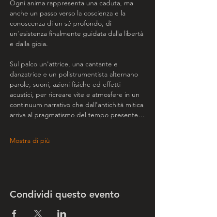
Ogni anima rappresenta una caduta, ma 
anche un passo verso la coscienza e la 
conoscenza di un sé profondo, di 
un'esistenza finalmente guidata dalla libertà 
e dalla gioia.
Sul palco un'attrice, una cantante e 
danzatrice e un polistrumentista alternano 
parole, suoni, azioni fisiche ed effetti 
acustici, per ricreare vite e atmosfere in un 
continuum narrativo che dall'antichità mitica 
arriva al pragmatismo del tempo presente…
Mostra di più
Condividi questo evento