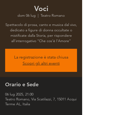
Voci
dom 06 lug
  |  
Teatro Romano
Spettacolo di prosa, canto e musica dal vivo,
dedicato a figure di donna occultate o
mistificate dalla Storia, per rispondere
all’interrogativo “Che cos’è l’Amore”
La registrazione è stata chiusa
Scopri gli altri eventi
Orario e Sede
06 lug 2025, 21:00
Teatro Romano, Via Scatilazzi, 7, 15011 Acqui
Terme AL, Italia