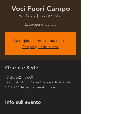
Voci Fuori Campo
ven 13 dic
  |  
Teatro Ariston
Laboratorio teatrale
La registrazione è stata chiusa
Scopri gli altri eventi
Orario e Sede
13 dic 2024, 09:00
Teatro Ariston, Piazza Giacomo Matteotti,
19, 15011 Acqui Terme AL, Italia
Info sull'evento