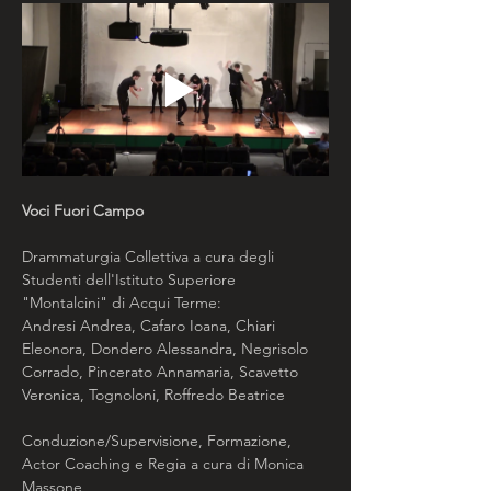
Voci Fuori Campo
Drammaturgia Collettiva a cura degli 
Studenti dell'Istituto Superiore 
"Montalcini" di Acqui Terme:
Andresi Andrea, Cafaro Ioana, Chiari 
Eleonora, Dondero Alessandra, Negrisolo 
Corrado, Pincerato Annamaria, Scavetto 
Veronica, Tognoloni, Roffredo Beatrice
Conduzione/Supervisione, Formazione, 
Actor Coaching e Regia a cura di Monica 
Massone